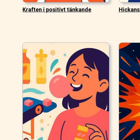
Kraften i positivt tänkande
Hickans