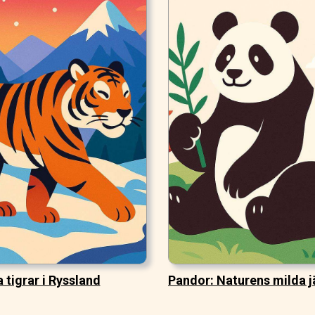
a tigrar i Ryssland
Pandor: Naturens milda j