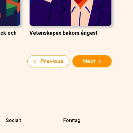
ock och
Vetenskapen bakom ångest
Previous
Next
Socialt
Företag