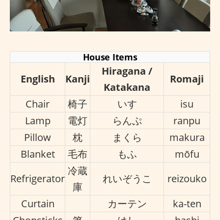
House Items
Hiragana /
English
Kanji
Romaji
Katakana
Chair
椅子
いす
isu
Lamp
電灯
らんぷ
ranpu
Pillow
枕
まくら
makura
Blanket
毛布
もふ
mōfu
冷蔵
Refrigerator
れいぞうこ
reizouko
庫
Curtain
カーテン
ka-ten