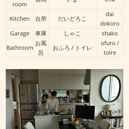
room
dai
Kitchen
台所
だいどろこ
dokoro
Garage
車庫
しゃこ
shako
お風
ofuro /
Bathroom
おふろ / トイレ
呂
toire