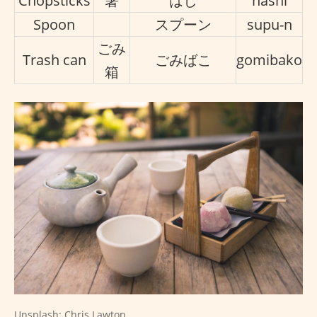
Chopsticks
箸
はし
hashi
Spoon
スプーン
supu-n
ごみ
Trash can
ごみばこ
gomibako
箱
Unsplash: Chris Lawton