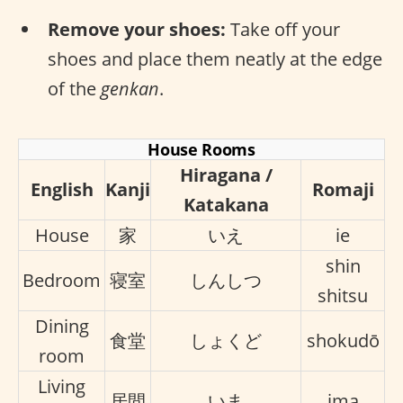
Remove your shoes:
Take off your
shoes and place them neatly at the edge
of the
genkan
.
House Rooms
Hiragana /
English
Kanji
Romaji
Katakana
House
家
いえ
ie
shin
Bedroom
寝室
しんしつ
shitsu
Dining
食堂
しょくど
shokudō
room
Living
居間
いま
ima