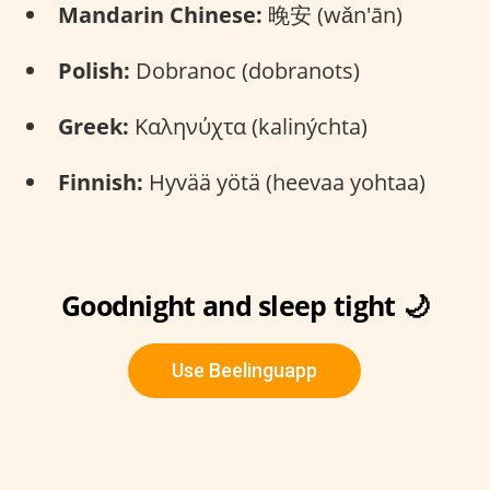
Mandarin Chinese:
晚安 (wǎn'ān)
Polish:
Dobranoc (dobranots)
Greek:
Καληνύχτα (kalinýchta)
Finnish:
Hyvää yötä (heevaa yohtaa)
Goodnight and sleep tight 🌙
Use Beelinguapp