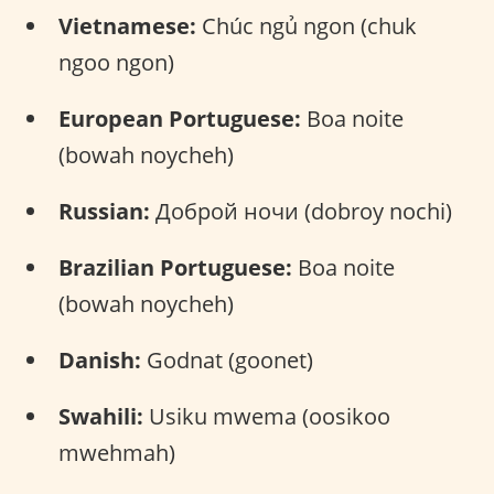
Vietnamese:
Chúc ngủ ngon (chuk
ngoo ngon)
European Portuguese:
Boa noite
(bowah noycheh)
Russian:
Доброй ночи (dobroy nochi)
Brazilian Portuguese:
Boa noite
(bowah noycheh)
Danish:
Godnat (goonet)
Swahili:
Usiku mwema (oosikoo
mwehmah)