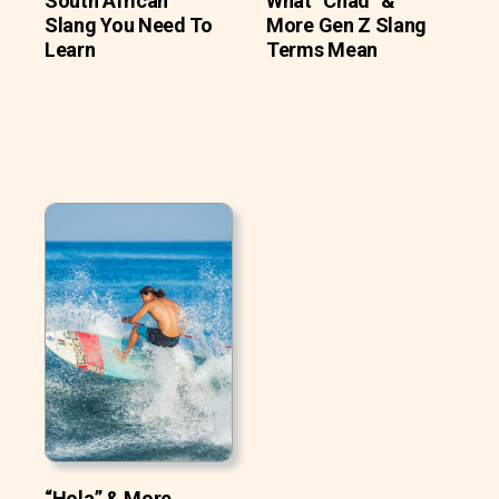
South African
What “Chad” &
Slang You Need To
More Gen Z Slang
Learn
Terms Mean
“Hola” & More