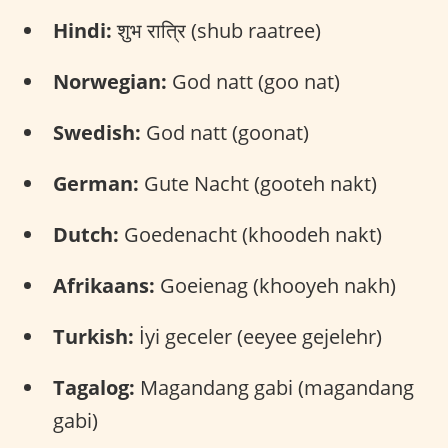
Hindi:
शुभ रात्रि (shub raatree)
Norwegian:
God natt (goo nat)
Swedish:
God natt (goonat)
German:
Gute Nacht (gooteh nakt)
Dutch:
Goedenacht (khoodeh nakt)
Afrikaans:
Goeienag (khooyeh nakh)
Turkish:
İyi geceler (eeyee gejelehr)
Tagalog:
Magandang gabi (magandang
gabi)