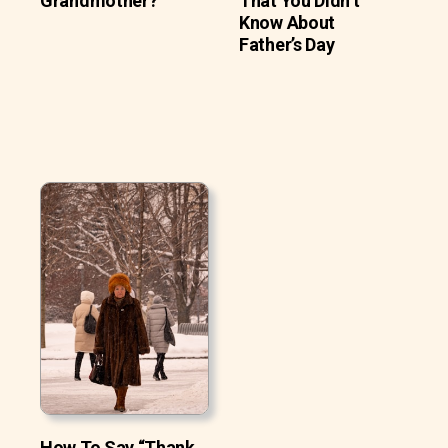
Grandmother?
That You Didn’t
Know About
Father’s Day
How To Say “Thank