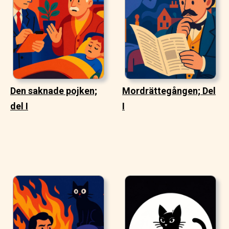
Den saknade pojken;
Mordrättegången; Del
del I
I