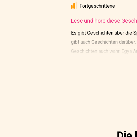
Fortgeschrittene
Lese und höre diese Geschi
Es gibt Geschichten über die S
gibt auch Geschichten darüber,
Geschichten auch wahr. Egya An
Frau und seinem Sohn, um das 
Landstücke zu bewirtschaften. 
Die 