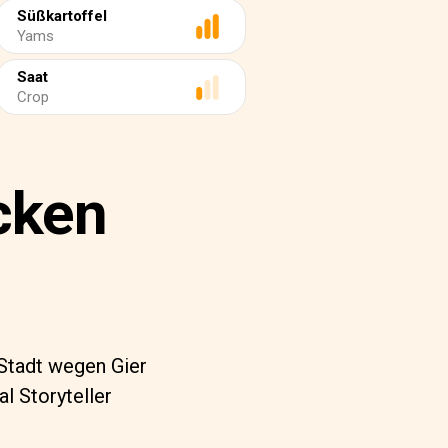
Süßkartoffel
Yams
Saat
Crop
cken
 Stadt wegen Gier
l Storyteller