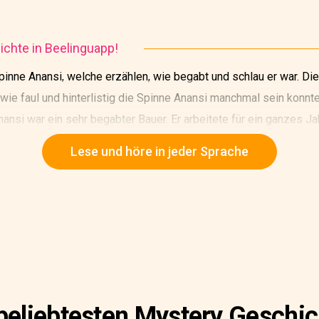
chte in Beelinguapp!
pinne Anansi, welche erzählen, wie begabt und schlau er war. Di
 wie faul und hinterlistig die Spinne Anansi manchmal sein konnte
ansi war ein sehr begabter Bauer. Er arbeitete für ein ganzes Jah
Land zu roden und in Farmland umzuwandeln. Sie arbeiteten au
Lese und höre in jeder Sprache
Aber das war das größte Stück Land, da sie jemals gerodet hatt
beliebtesten Mystery Geschi