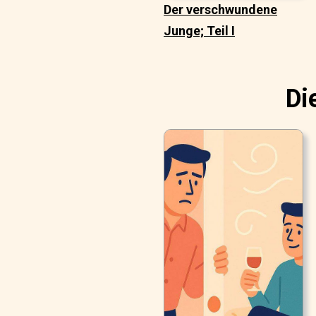
Der verschwundene
Junge; Teil I
Di