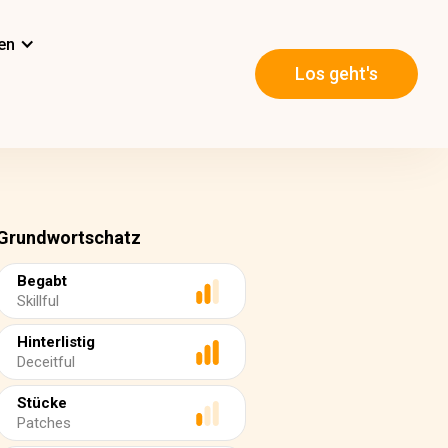
en
Los geht's
Grundwortschatz
Begabt
Skillful
Hinterlistig
Deceitful
Stücke
Patches