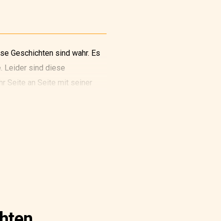
ese Geschichten sind wahr. Es
. Leider sind diese
r Seite an Seite mit seiner
ch vorher zusammen, um kleine
en.
chten