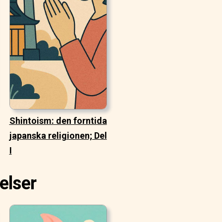
Shintoism: den forntida
japanska religionen; Del
I
elser