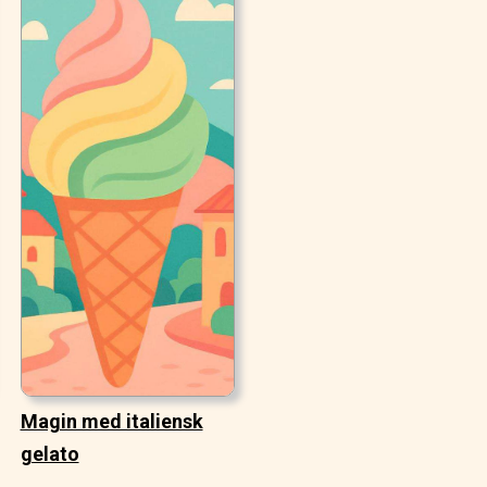
Magin med italiensk
gelato