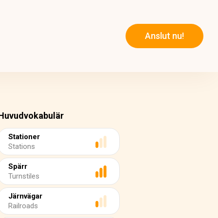
Anslut nu!
Huvudvokabulär
Stationer
Stations
Spärr
Turnstiles
Järnvägar
Railroads