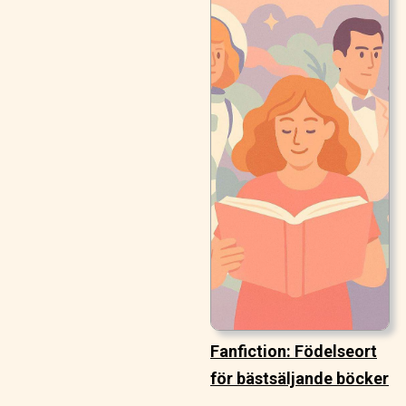
Fanfiction: Födelseort
för bästsäljande böcker