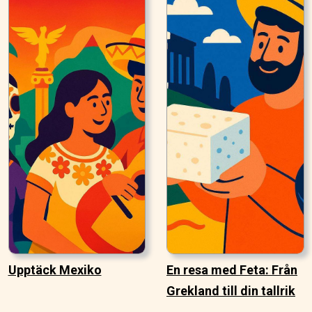
Upptäck Mexiko
En resa med Feta: Från
Grekland till din tallrik