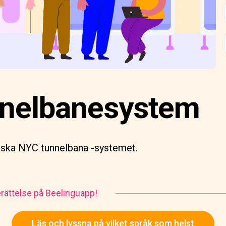
nelbanesystem
iska NYC tunnelbana -systemet.
rättelse på Beelinguapp!
Läs och lyssna på vilket språk som helst