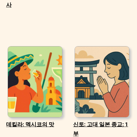
사
데킬라: 멕시코의 맛
신토: 고대 일본 종교; 1
부