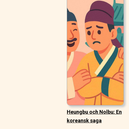
Heungbu och Nolbu: En
koreansk saga