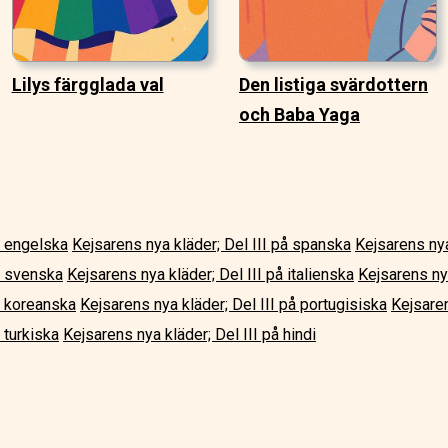
Lilys färgglada val
Den listiga svärdottern
och Baba Yaga
å engelska
Kejsarens nya kläder; Del III på spanska
Kejsarens nya
på svenska
Kejsarens nya kläder; Del III på italienska
Kejsarens nya
å koreanska
Kejsarens nya kläder; Del III på portugisiska
Kejsaren
 turkiska
Kejsarens nya kläder; Del III på hindi