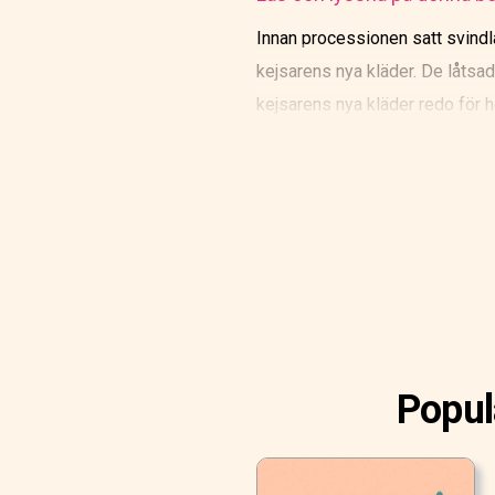
Innan processionen satt svindla
kejsarens nya kläder. De låtsade
kejsarens nya kläder redo för 
Popul