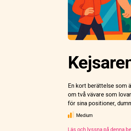
Kejsaren
En kort berättelse som ä
om två vävare som lovar
för sina positioner, dum
Medium
Läs och lyssna på denna be