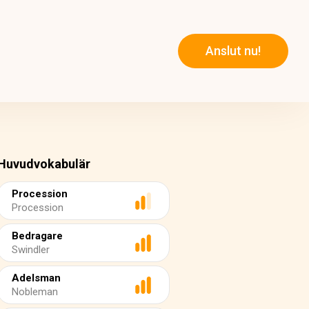
Anslut nu!
Huvudvokabulär
Procession
Procession
Bedragare
Swindler
Adelsman
Nobleman