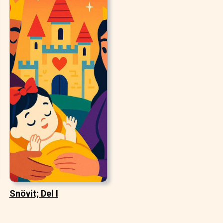
Snövit; Del I