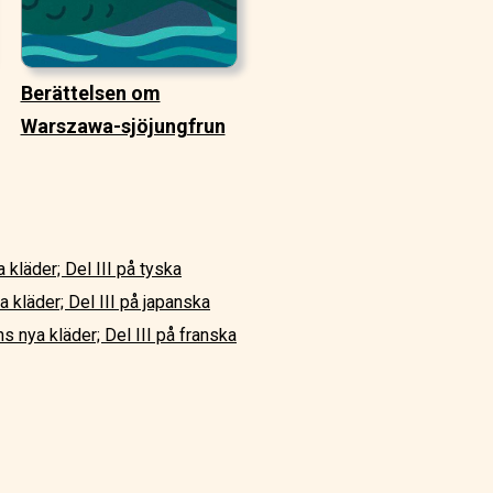
Berättelsen om
Warszawa-sjöjungfrun
 kläder; Del III på tyska
 kläder; Del III på japanska
s nya kläder; Del III på franska