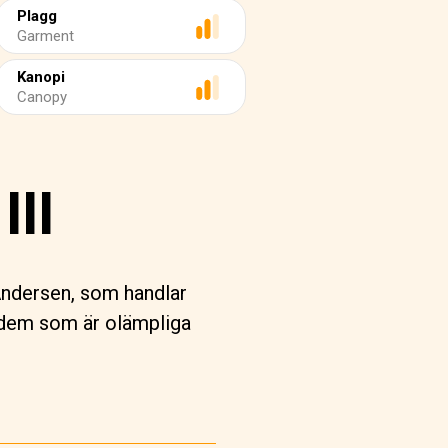
Plagg
Garment
Kanopi
Canopy
III
Andersen, som handlar
 dem som är olämpliga