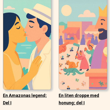
En Amazonas legend;
En liten droppe med
Del I
honung; del I