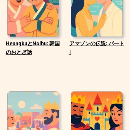
HeungbuとNolbu: 韓国
アマゾンの伝説: パート
のおとぎ話
I