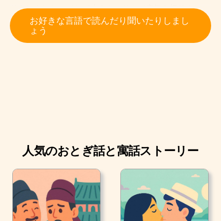
りをしました。 そして大きなハサミで空気を切りまし
お好きな言語で読んだり聞いたりしまし
た。 そして言いました、”今王様の新しい洋服が用意で
ょう
きました。”
人気のおとぎ話と寓話ストーリー