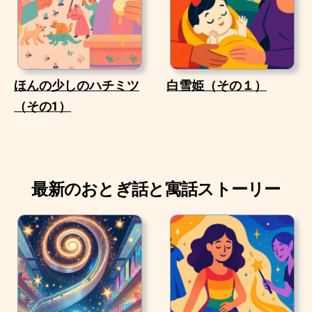
ほんの少しのハチミツ
白雪姫（その１）
（その1）
最新のおとぎ話と寓話ストーリー