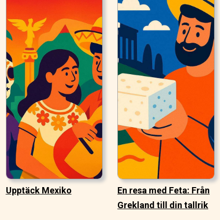
Upptäck Mexiko
En resa med Feta: Från
Grekland till din tallrik