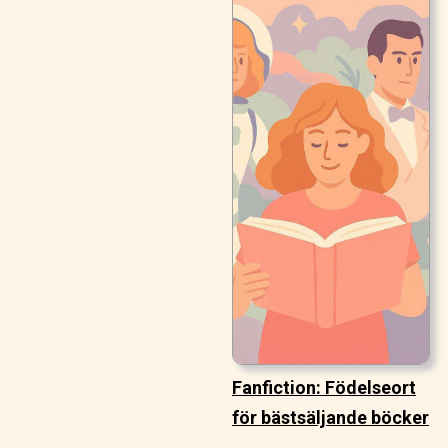
Fanfiction: Födelseort
för bästsäljande böcker