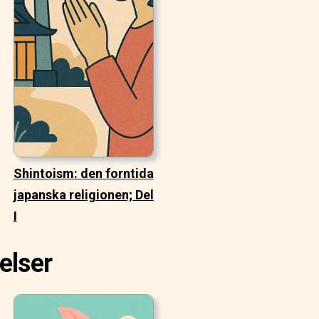
Shintoism: den forntida
japanska religionen; Del
I
elser