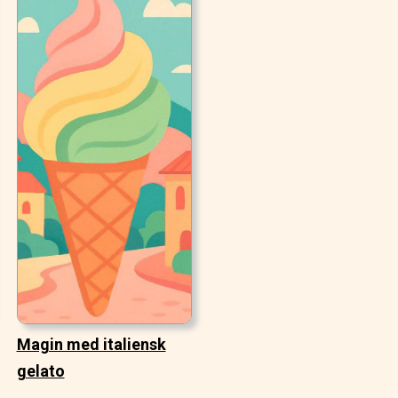
Magin med italiensk
gelato