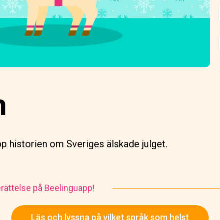
n
pp historien om Sveriges älskade julget.
rättelse på Beelinguapp!
Läs och lyssna på vilket språk som helst