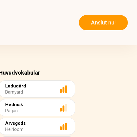
Anslut nu!
Huvudvokabulär
Ladugård
Barnyard
Hednisk
Pagan
Arvsgods
Heirloom