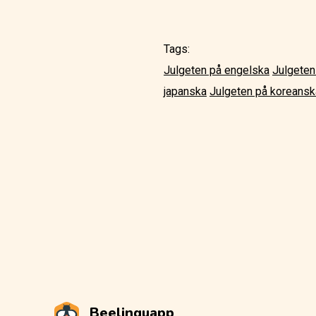
Tags:
Julgeten på engelska
Julgeten
japanska
Julgeten på koreansk
Beelinguapp