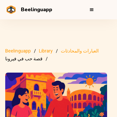
Beelinguapp
العبارات والمحادثات
Library
Beelinguapp
قصة حب في فيرونا