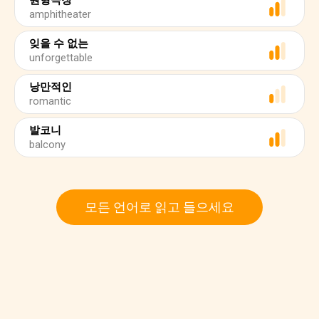
원형극장
amphitheater
잊을 수 없는
unforgettable
낭만적인
romantic
발코니
balcony
모든 언어로 읽고 들으세요