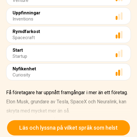
Venture
Uppfinningar
Inventions
Rymdfarkost
Spacecraft
Start
Startup
Nyfikenhet
Curiosity
Få företagare har uppnått framgångar i mer än ett företag.
Elon Musk, grundare av Tesla, SpaceX och Neuralink, kan
skryta med mycket mer än så.
Hur blev Musk en av vår tids mest kreativa och rika män?
Läs och lyssna på vilket språk som helst