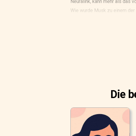
Neuralink, kann mehr als das v
Wie wurde Musk zu einem der k
Die b