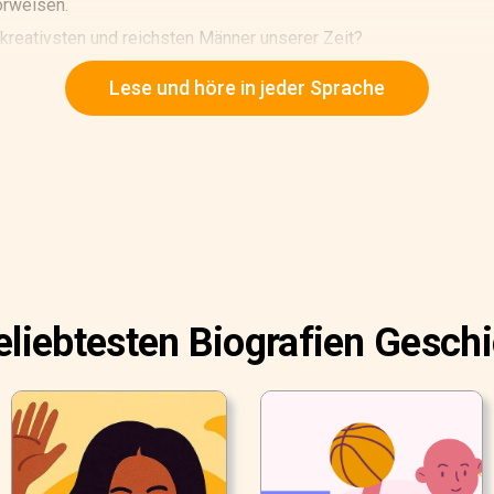
orweisen.
reativsten und reichsten Männer unserer Zeit?
Lese und höre in jeder Sprache
eliebtesten Biografien Gesch