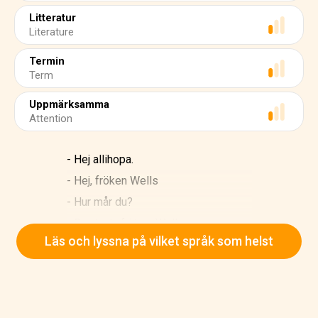
Litteratur
Literature
Termin
Term
Uppmärksamma
Attention
- Hej allihopa.
- Hej, fröken Wells
- Hur mår du?
- Bra, tack, fröken Wells
Läs och lyssna på vilket språk som helst
- Jag ser att vi har en ny student idag.
Vad är ditt namn?
- Hej, mitt namn är Samuel Saddler.
- Välkommen, Samuel.