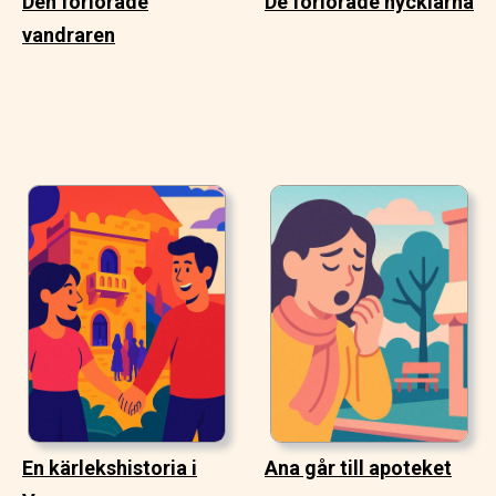
Den förlorade
De förlorade nycklarna
vandraren
En kärlekshistoria i
Ana går till apoteket