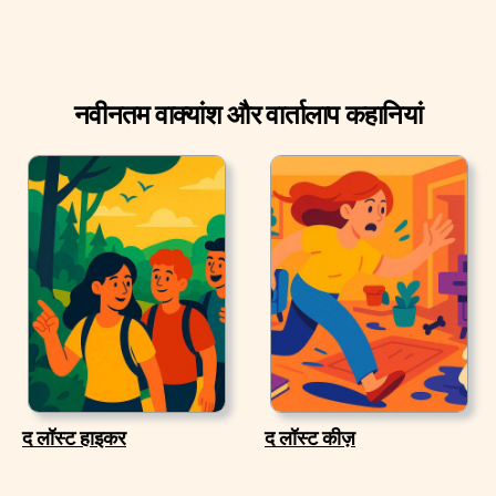
नवीनतम वाक्यांश और वार्तालाप कहानियां
द लॉस्ट हाइकर
द लॉस्ट कीज़