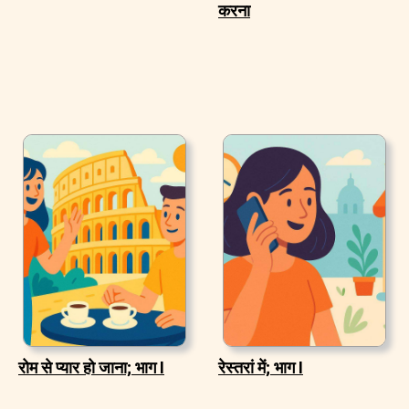
करना
रोम से प्यार हो जाना; भाग I
रेस्तरां में; भाग I