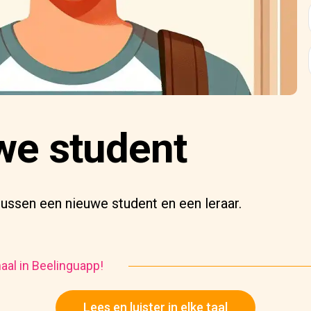
we student
ussen een nieuwe student en een leraar.
haal in Beelinguapp!
Lees en luister in elke taal