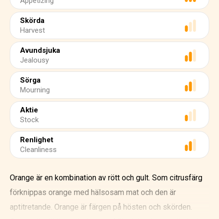
Appetizing
Skörda
Harvest
Avundsjuka
Jealousy
Sörga
Mourning
Aktie
Stock
Renlighet
Cleanliness
Orange är en kombination av rött och gult. Som citrusfärg
förknippas orange med hälsosam mat och den är
aptitretande. Orange är färgen på hösten och skörden.