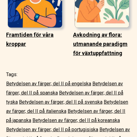
Framtiden för våra
Avkodning av flora:
kroppar
utmanande paradigm
för växtuppfattning
Tags:
Betydelsen av färger; del II på engelska
Betydelsen av
färger; del II på spanska
Betydelsen av färger; del II på
tyska
Betydelsen av färger; del II på svenska
Betydelsen
av färger; del II på italienska
Betydelsen av färger; del II
på japanska
Betydelsen av färger; del II på koreanska
Betydelsen av färger; del II på portugisiska
Betydelsen av