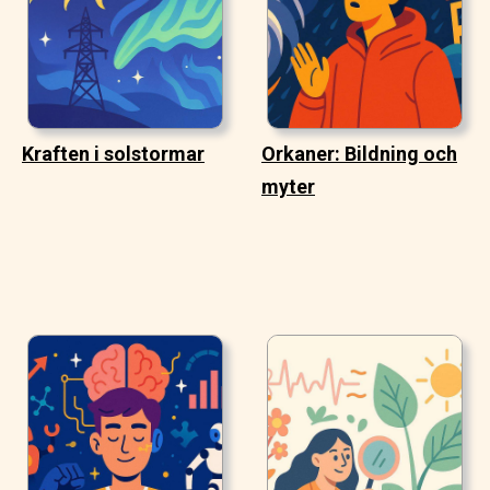
Kraften i solstormar
Orkaner: Bildning och
myter