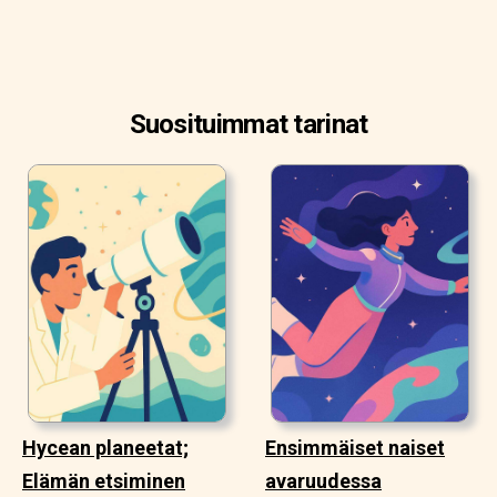
Suosituimmat tarinat
Hycean planeetat;
Ensimmäiset naiset
Elämän etsiminen
avaruudessa