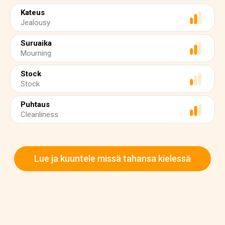
Kateus
Jealousy
Suruaika
Mourning
Stock
Stock
Puhtaus
Cleanliness
Lue ja kuuntele missä tahansa kielessä