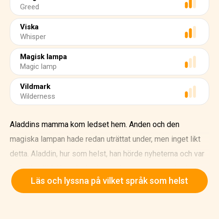
Greed
Viska
Whisper
Magisk lampa
Magic lamp
Vildmark
Wilderness
Aladdins mamma kom ledset hem. Anden och den
magiska lampan hade redan uträttat under, men inget likt
detta. Aladdin, hur som helst, han hörde nyheterna och var
inte alls nöjd. Han plockade upp lampan, gnuggade den
Läs och lyssna på vilket språk som helst
hårdare än någonsin och sa att anden behövdes. Anden
klappade sina händer tre gånger. Fyrtio slavar kom magisk
fram, och bar ädelstenar, tillsammans med dess eskort av