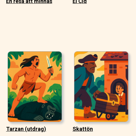
En resa att minnas
El Cid
Tarzan (utdrag)
Skattön