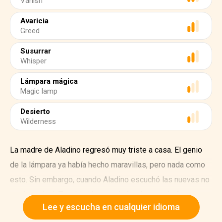
Vanish
Avaricia
Greed
Susurrar
Whisper
Lámpara mágica
Magic lamp
Desierto
Wilderness
La madre de Aladino regresó muy triste a casa. El genio
de la lámpara ya había hecho maravillas, pero nada como
esto. Sin embargo, cuando Aladino escuchó las nuevas no
se desanimó. Tomó la lámpara, la frotó con más fuerza
Lee y escucha en cualquier idioma
que nunca y le dijo al genio lo que necesitaba. El genio