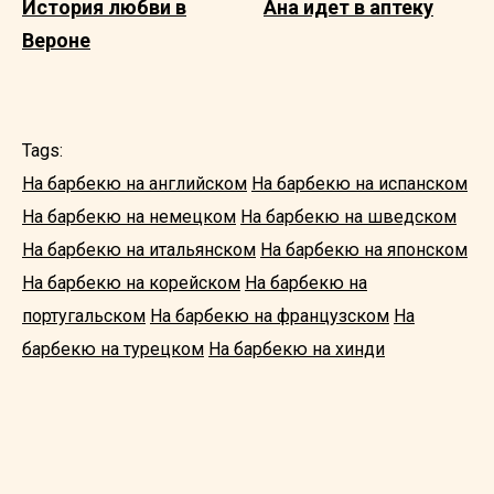
История любви в
Ана идет в аптеку
Вероне
Tags:
На барбекю на английском
На барбекю на испанском
На барбекю на немецком
На барбекю на шведском
На барбекю на итальянском
На барбекю на японском
На барбекю на корейском
На барбекю на
португальском
На барбекю на французском
На
барбекю на турецком
На барбекю на хинди