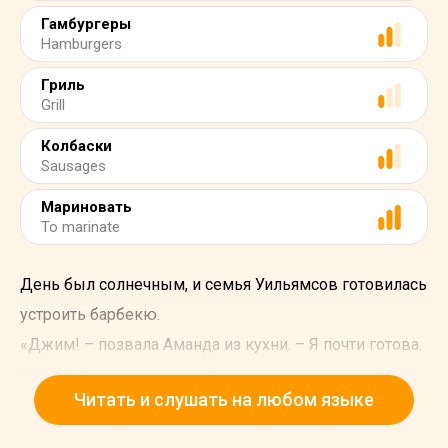
Гамбургеры
Hamburgers
Гриль
Grill
Колбаски
Sausages
Мариновать
To marinate
День был солнечным, и семья Уильямсов готовилась
устроить барбекю.
«Джим! – позвала Аманда из кухни. – Я почти готова.
Пожалуйста, зажги уголь!»
Читать и слушать на любом языке
«Хорошо!» – ответил Джим.
Он скомкал несколько газет и зажег их. Вскоре уголь