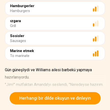
Hamburgerler
Hamburgers
ızgara
Grill
Sosisler
Sausages
Marine etmek
To marinate
Gün güneşliydi ve Williams ailesi barbekü yapmaya
hazırlanıyordu.
"Jim!" mutfaktan Amanda'yı seslendi, "Neredeyse hazırım.
Lütfen kömürü yak!"
Herhangi bir dilde okuyun ve dinleyin
"Tamam!" diye yanıtladı Jim.
Bazı gazete parçalarını buruşturup yaktı. Çok geçmeden