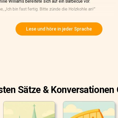
ilie Williams bereitete sich auf ein Barbecue vor.
, „Ich bin fast fertig. Bitte zünde die Holzkohle an!”
ätter und zündete sie an. Bald fing die Holzkohle an zu brennen.
Lese und höre in jeder Sprache
esten Sätze & Konversationen