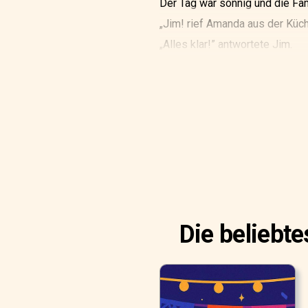
Der Tag war sonnig und die Fam
„Jim! rief Amanda aus der Küche
„Alles klar!” antwortete Jim.
Er zerknüllte einige Zeitungsbl
Die beliebt