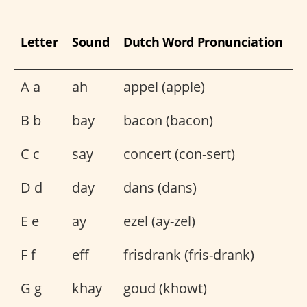
Letter
Sound
Dutch Word Pronunciation
A a
ah
appel (apple)
B b
bay
bacon (bacon)
C c
say
concert (con-sert)
D d
day
dans (dans)
E e
ay
ezel (ay-zel)
F f
eff
frisdrank (fris-drank)
G g
khay
goud (khowt)