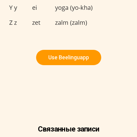
Y y
ei
yoga (yo-kha)
Z z
zet
zalm (zalm)
Use Beelinguapp
Связанные записи