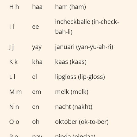
H h
haa
ham (ham)
incheckbalie (in-check-
I i
ee
bah-li)
J j
yay
januari (yan-yu-ah-ri)
K k
kha
kaas (kaas)
L l
el
lipgloss (lip-gloss)
M m
em
melk (melk)
N n
en
nacht (nakht)
O o
oh
oktober (ok-to-ber)
P p
pay
pinda (pindaa)