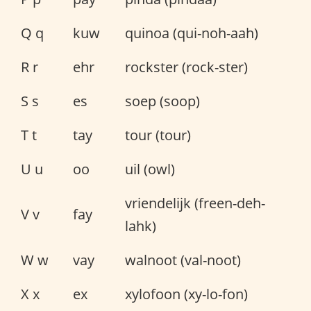
Q q
kuw
quinoa (qui-noh-aah)
R r
ehr
rockster (rock-ster)
S s
es
soep (soop)
T t
tay
tour (tour)
U u
oo
uil (owl)
vriendelijk (freen-deh-
V v
fay
lahk)
W w
vay
walnoot (val-noot)
X x
ex
xylofoon (xy-lo-fon)