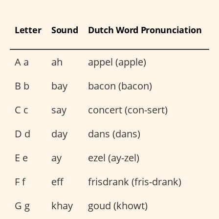
Letter
Sound
Dutch Word Pronunciation
A a
ah
appel (apple)
B b
bay
bacon (bacon)
C c
say
concert (con-sert)
D d
day
dans (dans)
E e
ay
ezel (ay-zel)
F f
eff
frisdrank (fris-drank)
G g
khay
goud (khowt)