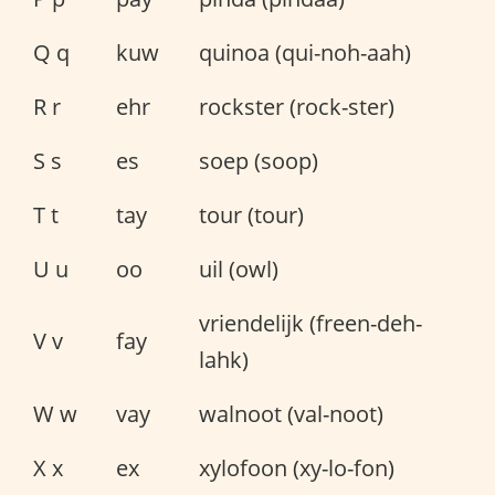
Q q
kuw
quinoa (qui-noh-aah)
R r
ehr
rockster (rock-ster)
S s
es
soep (soop)
T t
tay
tour (tour)
U u
oo
uil (owl)
vriendelijk (freen-deh-
V v
fay
lahk)
W w
vay
walnoot (val-noot)
X x
ex
xylofoon (xy-lo-fon)