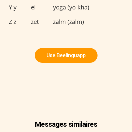
Y y
ei
yoga (yo-kha)
Z z
zet
zalm (zalm)
Use Beelinguapp
Messages similaires