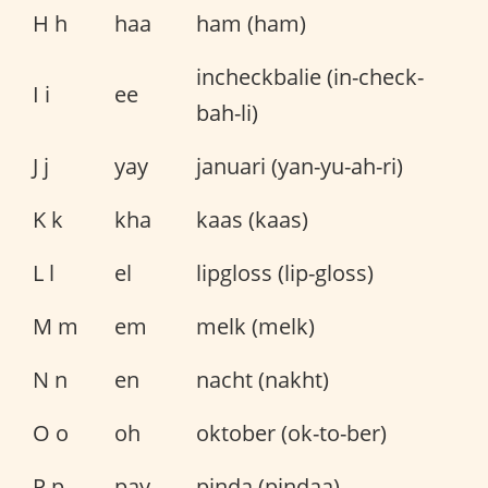
H h
haa
ham (ham)
incheckbalie (in-check-
I i
ee
bah-li)
J j
yay
januari (yan-yu-ah-ri)
K k
kha
kaas (kaas)
L l
el
lipgloss (lip-gloss)
M m
em
melk (melk)
N n
en
nacht (nakht)
O o
oh
oktober (ok-to-ber)
P p
pay
pinda (pindaa)