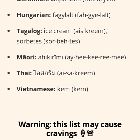
Hungarian:
fagylalt (fah-gye-lalt)
Tagalog:
ice cream (ais kreem),
sorbetes (sor-beh-tes)
Māori:
ahikirīmi (ay-hee-kee-ree-mee)
Thai:
ไอศกรีม (ai-sa-kreem)
Vietnamese:
kem (kem)
Warning: this list may cause
cravings 🍦🚨