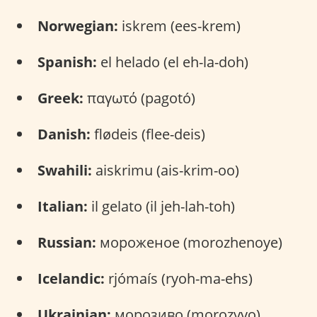
Norwegian:
iskrem (ees-krem)
Spanish:
el helado (el eh-la-doh)
Greek:
παγωτό (pagotó)
Danish:
flødeis (flee-deis)
Swahili:
aiskrimu (ais-krim-oo)
Italian:
il gelato (il jeh-lah-toh)
Russian:
мороженое (morozhenoye)
Icelandic:
rjómaís (ryoh-ma-ehs)
Ukrainian:
морозиво (morozyvo)