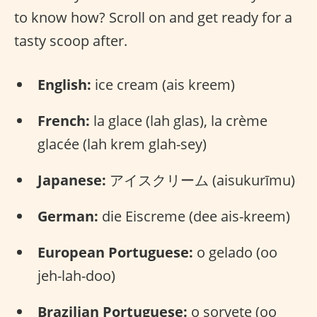
to know how? Scroll on and get ready for a
tasty scoop after.
English:
ice cream (ais kreem)
French:
la glace (lah glas), la crème
glacée (lah krem glah-sey)
Japanese:
アイスクリーム (aisukurīmu)
German:
die Eiscreme (dee ais-kreem)
European Portuguese:
o gelado (oo
jeh-lah-doo)
Brazilian Portuguese:
o sorvete (oo