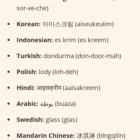
sor-ve-che)
Korean:
아이스크림 (aiseukeulim)
Indonesian:
es krim (es kreem)
Turkish:
dondurma (don-door-mah)
Polish:
lody (loh-deh)
Hindi:
आइसक्रीम (aaisakreem)
Arabic:
بوظة (buaza)
Swedish:
glass (glas)
Mandarin Chinese:
冰淇淋 (bīngqílín)