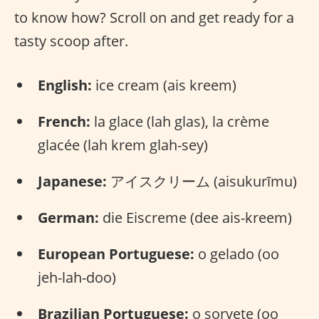
to know how? Scroll on and get ready for a
tasty scoop after.
English:
ice cream (ais kreem)
French:
la glace (lah glas), la crème
glacée (lah krem glah-sey)
Japanese:
アイスクリーム (aisukurīmu)
German:
die Eiscreme (dee ais-kreem)
European Portuguese:
o gelado (oo
jeh-lah-doo)
Brazilian Portuguese:
o sorvete (oo