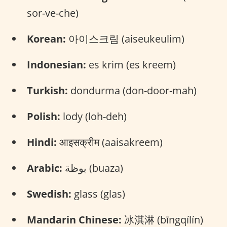
sor-ve-che)
Korean:
아이스크림 (aiseukeulim)
Indonesian:
es krim (es kreem)
Turkish:
dondurma (don-door-mah)
Polish:
lody (loh-deh)
Hindi:
आइसक्रीम (aaisakreem)
Arabic:
بوظة (buaza)
Swedish:
glass (glas)
Mandarin Chinese:
冰淇淋 (bīngqílín)