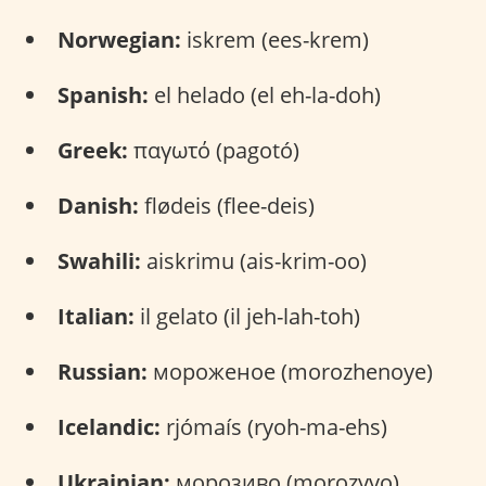
Norwegian:
iskrem (ees-krem)
Spanish:
el helado (el eh-la-doh)
Greek:
παγωτό (pagotó)
Danish:
flødeis (flee-deis)
Swahili:
aiskrimu (ais-krim-oo)
Italian:
il gelato (il jeh-lah-toh)
Russian:
мороженое (morozhenoye)
Icelandic:
rjómaís (ryoh-ma-ehs)
Ukrainian:
морозиво (morozyvo)