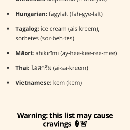
Hungarian:
fagylalt (fah-gye-lalt)
Tagalog:
ice cream (ais kreem),
sorbetes (sor-beh-tes)
Māori:
ahikirīmi (ay-hee-kee-ree-mee)
Thai:
ไอศกรีม (ai-sa-kreem)
Vietnamese:
kem (kem)
Warning: this list may cause
cravings 🍦🚨