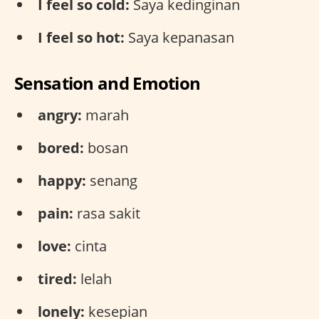
I feel so cold:
Saya kedinginan
I feel so hot:
Saya kepanasan
Sensation and Emotion
angry:
marah
bored:
bosan
happy:
senang
pain:
rasa sakit
love:
cinta
tired:
lelah
lonely:
kesepian