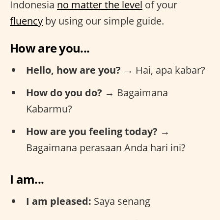
Indonesia
no matter the level
of your
fluency
by using our simple guide.
How are you...
Hello, how are you?
→ Hai, apa kabar?
How do you do?
→ Bagaimana
Kabarmu?
How are you feeling today?
→
Bagaimana perasaan Anda hari ini?
I am...
I am pleased:
Saya senang