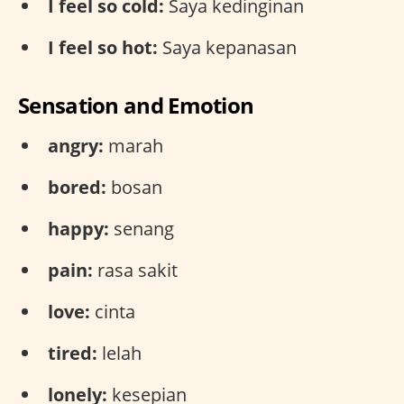
I feel so cold:
Saya kedinginan
I feel so hot:
Saya kepanasan
Sensation and Emotion
angry:
marah
bored:
bosan
happy:
senang
pain:
rasa sakit
love:
cinta
tired:
lelah
lonely:
kesepian