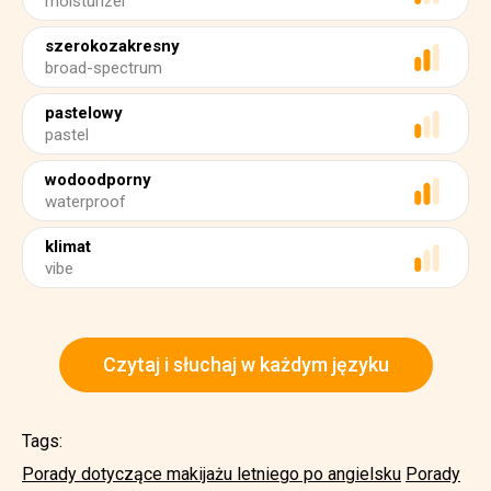
moisturizer
szerokozakresny
broad-spectrum
pastelowy
pastel
wodoodporny
waterproof
klimat
vibe
Czytaj i słuchaj w każdym języku
Tags:
Porady dotyczące makijażu letniego po angielsku
Porady