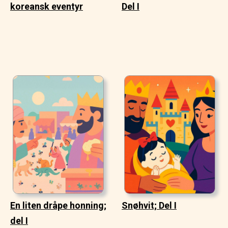
koreansk eventyr
Del I
En liten dråpe honning;
Snøhvit; Del I
del I