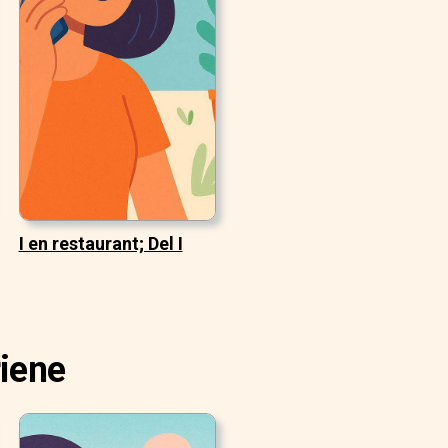
I en restaurant; Del I
riene