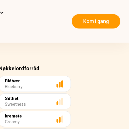
Kom i gang
Nøkkelordforråd
Blåbær
Blueberry
Søthet
Sweetness
kremete
Creamy