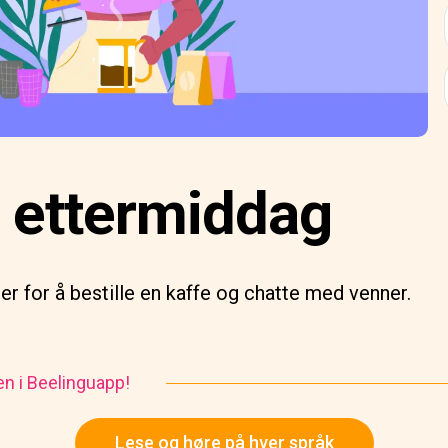
e ettermiddag
er for å bestille en kaffe og chatte med venner.
en i Beelinguapp!
Lese og høre på hver språk