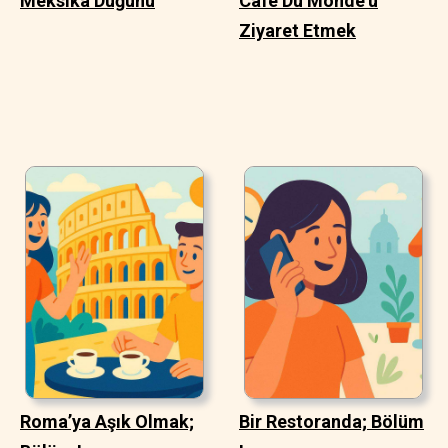
Meksika Düğünü
Cafe Du Monde'u
Ziyaret Etmek
Roma’ya Aşık Olmak;
Bir Restoranda; Bölüm