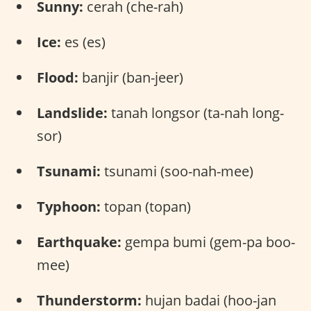
Sunny:
cerah (che-rah)
Ice:
es (es)
Flood:
banjir (ban-jeer)
Landslide:
tanah longsor (ta-nah long-
sor)
Tsunami:
tsunami (soo-nah-mee)
Typhoon:
topan (topan)
Earthquake:
gempa bumi (gem-pa boo-
mee)
Thunderstorm:
hujan badai (hoo-jan