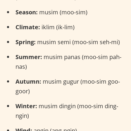
Season:
musim (moo-sim)
Climate:
iklim (ik-lim)
Spring:
musim semi (moo-sim seh-mi)
Summer:
musim panas (moo-sim pah-
nas)
Autumn:
musim gugur (moo-sim goo-
goor)
Winter:
musim dingin (moo-sim ding-
ngin)
Wind:
angin (ang-ngin)