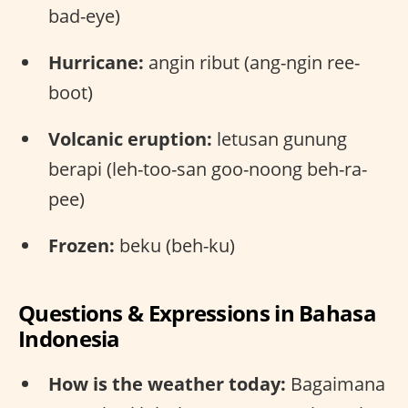
bad-eye)
Hurricane:
angin ribut (ang-ngin ree-
boot)
Volcanic eruption:
letusan gunung
berapi (leh-too-san goo-noong beh-ra-
pee)
Frozen:
beku (beh-ku)
Questions & Expressions in Bahasa
Indonesia
How is the weather today:
Bagaimana