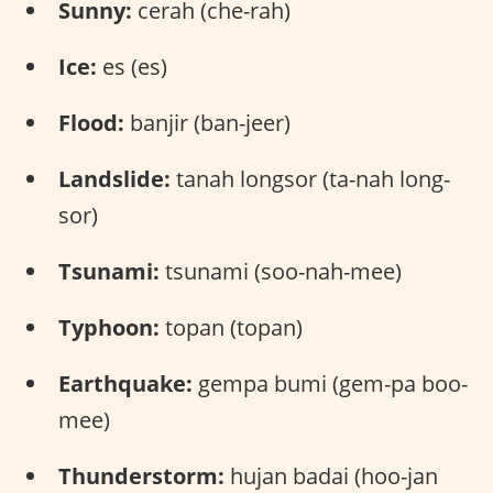
Sunny:
cerah (che-rah)
Ice:
es (es)
Flood:
banjir (ban-jeer)
Landslide:
tanah longsor (ta-nah long-
sor)
Tsunami:
tsunami (soo-nah-mee)
Typhoon:
topan (topan)
Earthquake:
gempa bumi (gem-pa boo-
mee)
Thunderstorm:
hujan badai (hoo-jan