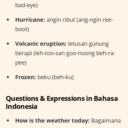
bad-eye)
Hurricane:
angin ribut (ang-ngin ree-
boot)
Volcanic eruption:
letusan gunung
berapi (leh-too-san goo-noong beh-ra-
pee)
Frozen:
beku (beh-ku)
Questions & Expressions in Bahasa
Indonesia
How is the weather today:
Bagaimana