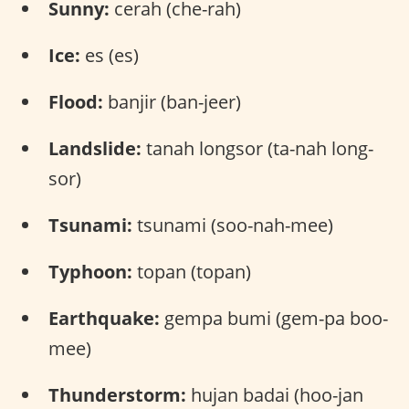
Sunny:
cerah (che-rah)
Ice:
es (es)
Flood:
banjir (ban-jeer)
Landslide:
tanah longsor (ta-nah long-
sor)
Tsunami:
tsunami (soo-nah-mee)
Typhoon:
topan (topan)
Earthquake:
gempa bumi (gem-pa boo-
mee)
Thunderstorm:
hujan badai (hoo-jan