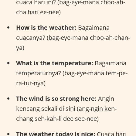
cuaca hari ini? (bag-eye-mana choo-ah-
cha hari ee-nee)
How is the weather:
Bagaimana
cuacanya? (bag-eye-mana choo-ah-chan-
ya)
What is the temperature:
Bagaimana
temperaturnya? (bag-eye-mana tem-pe-
ra-tur-nya)
The wind is so strong here:
Angin
kencang sekali di sini (ang-ngin ken-
chang seh-kah-li dee see-nee)
The weather today is nice:
Cuaca hari