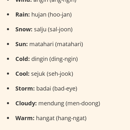
Rain:
hujan (hoo-jan)
Snow:
salju (sal-joon)
Sun:
matahari (matahari)
Cold:
dingin (ding-ngin)
Cool:
sejuk (seh-jook)
Storm:
badai (bad-eye)
Cloudy:
mendung (men-doong)
Warm:
hangat (hang-ngat)