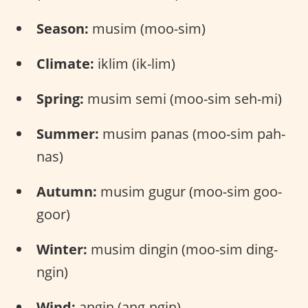
Season:
musim (moo-sim)
Climate:
iklim (ik-lim)
Spring:
musim semi (moo-sim seh-mi)
Summer:
musim panas (moo-sim pah-
nas)
Autumn:
musim gugur (moo-sim goo-
goor)
Winter:
musim dingin (moo-sim ding-
ngin)
Wind:
angin (ang-ngin)