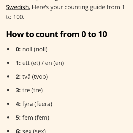
Swedish.
Here’s your counting guide from 1
to 100.
How to count from 0 to 10
0:
noll (noll)
1:
ett (et) / en (en)
2:
två (tvoo)
3:
tre (tre)
4:
fyra (feera)
5:
fem (fem)
6:
sex (sex)