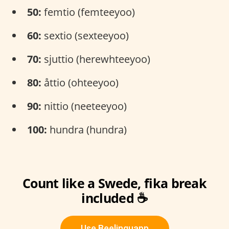
50:
femtio (femteeyoo)
60:
sextio (sexteeyoo)
70:
sjuttio (herewhteeyoo)
80:
åttio (ohteeyoo)
90:
nittio (neeteeyoo)
100:
hundra (hundra)
Count like a Swede, fika break
included ☕
Use Beelinguapp