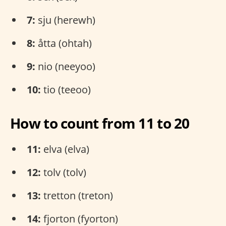
7:
sju (herewh)
8:
åtta (ohtah)
9:
nio (neeyoo)
10:
tio (teeoo)
How to count from 11 to 20
11:
elva (elva)
12:
tolv (tolv)
13:
tretton (treton)
14:
fjorton (fyorton)