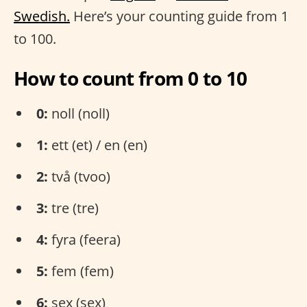
Swedish.
Here’s your counting guide from 1
to 100.
How to count from 0 to 10
0:
noll (noll)
1:
ett (et) / en (en)
2:
två (tvoo)
3:
tre (tre)
4:
fyra (feera)
5:
fem (fem)
6:
sex (sex)