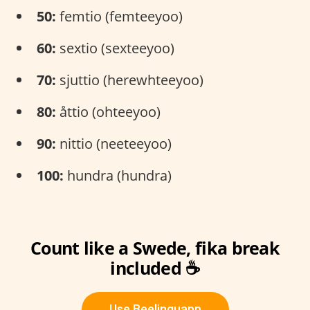
50:
femtio (femteeyoo)
60:
sextio (sexteeyoo)
70:
sjuttio (herewhteeyoo)
80:
åttio (ohteeyoo)
90:
nittio (neeteeyoo)
100:
hundra (hundra)
Count like a Swede, fika break
included ☕
Use Beelinguapp