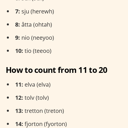
7:
sju (herewh)
8:
åtta (ohtah)
9:
nio (neeyoo)
10:
tio (teeoo)
How to count from 11 to 20
11:
elva (elva)
12:
tolv (tolv)
13:
tretton (treton)
14:
fjorton (fyorton)