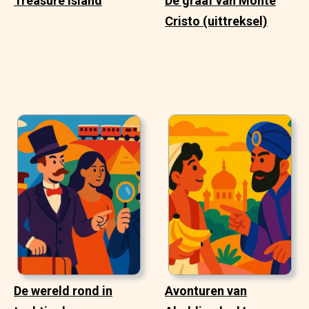
Treasure Island
De graaf van Monte
Cristo (uittreksel)
De wereld rond in
Avonturen van