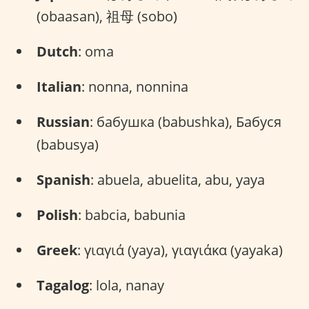
(obaasan), 祖母 (sobo)
Dutch
: oma
Italian
: nonna, nonnina
Russian
: бабушка (babushka), Бабуся
(babusya)
Spanish
: abuela, abuelita, abu, yaya
Polish
: babcia, babunia
Greek
: γιαγιά (yaya), γιαγιάκα (yayaka)
Tagalog
: lola, nanay