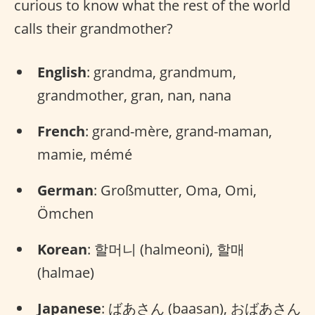
curious to know what the rest of the world
calls their grandmother?
English
: grandma, grandmum,
grandmother, gran, nan, nana
French
: grand-mère, grand-maman,
mamie, mémé
German
: Großmutter, Oma, Omi,
Ömchen
Korean
: 할머니 (halmeoni), 할매
(halmae)
Japanese
: ばあさん (baasan), おばあさん