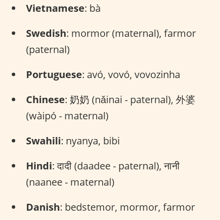
Vietnamese
: bà
Swedish
: mormor (maternal), farmor
(paternal)
Portuguese
: avó, vovó, vovozinha
Chinese
: 奶奶 (nǎinai - paternal), 外婆
(wàipó - maternal)
Swahili
: nyanya, bibi
Hindi
: दादी (daadee - paternal), नानी
(naanee - maternal)
Danish
: bedstemor, mormor, farmor