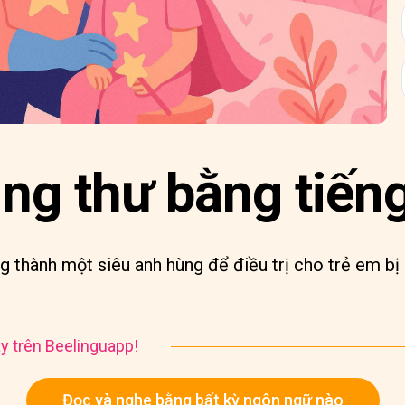
ng thư bằng tiếng
g thành một siêu anh hùng để điều trị cho trẻ em bị 
y trên Beelinguapp!
Đọc và nghe bằng bất kỳ ngôn ngữ nào