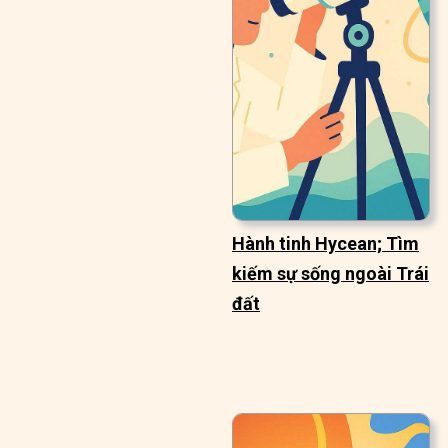
Hành tinh Hycean; Tìm
kiếm sự sống ngoài Trái
đất