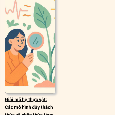
Giải mã hệ thực vật:
Các mô hình đầy thách
thức về nhận thức thực