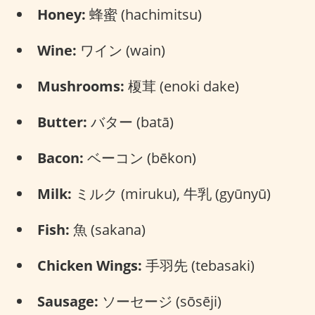
Honey:
蜂蜜 (hachimitsu)
Wine:
ワイン (wain)
Mushrooms:
榎茸 (enoki dake)
Butter:
バター (batā)
Bacon:
ベーコン (bēkon)
Milk:
ミルク (miruku), 牛乳 (gyūnyū)
Fish:
魚 (sakana)
Chicken Wings:
手羽先 (tebasaki)
Sausage:
ソーセージ (sōsēji)