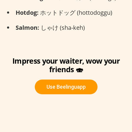
Hotdog:
ホットドッグ (hottodoggu)
Salmon:
しゃけ (sha-keh)
Impress your waiter, wow your
friends 🍣
Use Beelinguapp