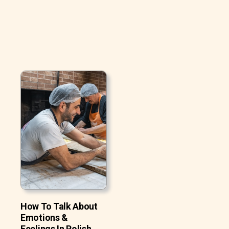
How To Talk About
Emotions &
Feelings In Polish