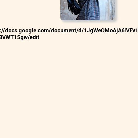
s://docs.google.com/document/d/1JgWeOMoAjA6lVFv
3VWT1Sgw/edit