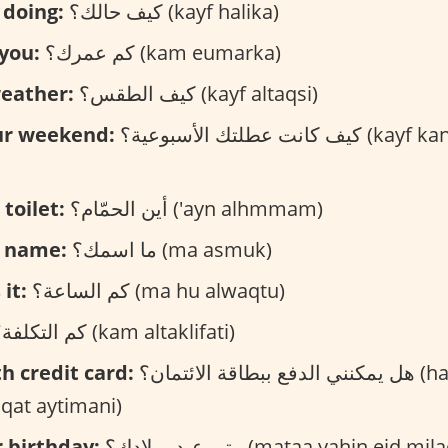
 doing:
كيف حالك؟ (kayf halika)
you:
كم عمرك؟ (kam eumarka)
weather:
كيف الطقس؟ (kayf altaqsi)
ur weekend:
كيف كانت عطلتك الأسبوعية؟ (kayf kanat eutlatuk
toilet:
أين الحمّام؟ ('ayn alhmmam)
r name:
ما اسمك؟ (ma asmuk)
it:
كم الساعة؟ (ma hu alwaqtu)
كم التكلفة؟ (kam altaklifati)
th credit card:
هل يمكنني الدفع ببطاقة الائتمان؟ (hal astutie aldafe
aqat aytimani)
 birthday:
متى عيد ميلادك؟ (mataa yahin eid mi