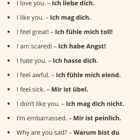
I love you. –
Ich liebe dich.
I like you. –
Ich mag dich.
I feel great! –
Ich fühle mich toll!
I am scared! –
Ich habe Angst!
I hate you. –
Ich hasse dich.
I feel awful. –
Ich fühle mich elend.
I feel sick. –
Mir ist übel.
I don’t like you. –
Ich mag dich nicht.
I’m embarrassed. –
Mir ist peinlich.
Why are you sad? –
Warum bist du