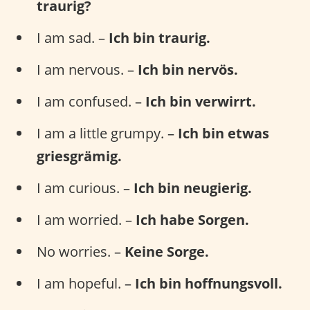
traurig?
I am sad. –
Ich bin traurig.
I am nervous. –
Ich bin nervös.
I am confused. –
Ich bin verwirrt.
I am a little grumpy. –
Ich bin etwas
griesgrämig.
I am curious. –
Ich bin neugierig.
I am worried. –
Ich habe Sorgen.
No worries. –
Keine Sorge.
I am hopeful. –
Ich bin hoffnungsvoll.