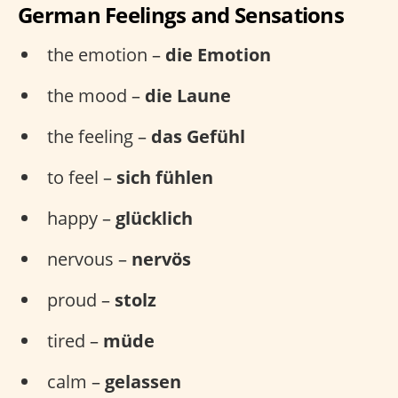
German Feelings and Sensations
the emotion –
die Emotion
the mood –
die Laune
the feeling –
das Gefühl
to feel –
sich fühlen
happy –
glücklich
nervous –
nervös
proud –
stolz
tired –
müde
calm –
gelassen