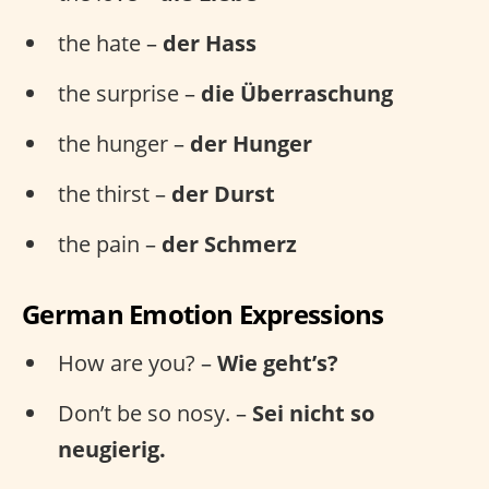
the hate –
der Hass
the surprise –
die Überraschung
the hunger –
der Hunger
the thirst –
der Durst
the pain –
der Schmerz
German Emotion Expressions
How are you? –
Wie geht’s?
Don’t be so nosy. –
Sei nicht so
neugierig.