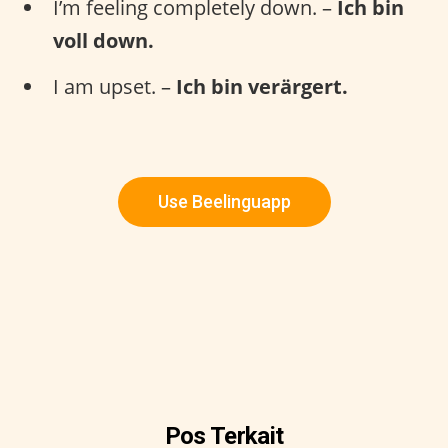
I’m feeling completely down. –
Ich bin
voll down.
I am upset. –
Ich bin verärgert.
Use Beelinguapp
Pos Terkait