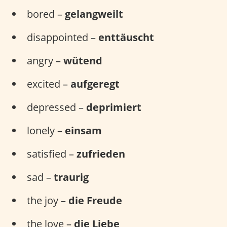
bored –
gelangweilt
disappointed –
enttäuscht
angry –
wütend
excited –
aufgeregt
depressed –
deprimiert
lonely –
einsam
satisfied –
zufrieden
sad –
traurig
the joy –
die Freude
the love –
die Liebe