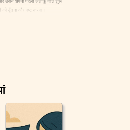
ी, और उसने अपनी पहली लड़ाकू गश्त शुरू
ं को ढूँढ़ना और नष्ट करना।
मरे तंग थे, और स्नानघरों का भी यही
स्टोर किया जाता था। उस स्थिति में,
 था।
ां