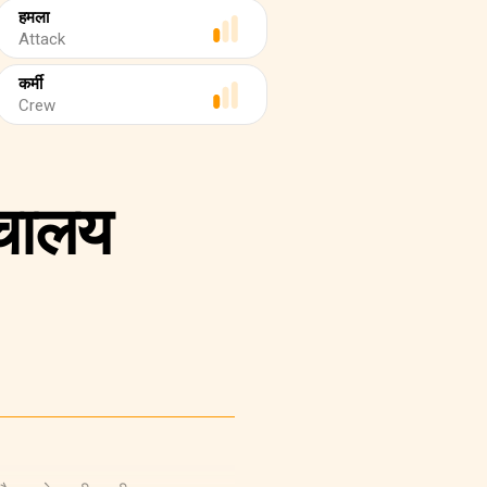
हमला
Attack
कर्मी
Crew
ौचालय