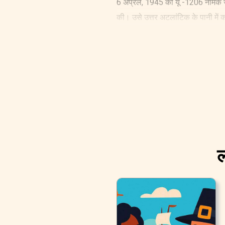
6 अप्रैल, 1945 को यू -1206 नामक जर्मन
की। उसे उत्तर अटलांटिक के पानी में 
यू-1206 जैसी 50 लोगों के कर्मी दल से
हाल था। सिर्फ़ दो शौचालय थे, और क्य
वह शौचालय अनुपलब्ध हो जाता था, जि
ल