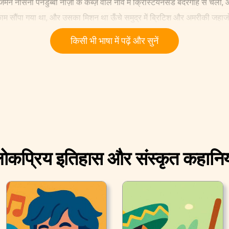
 नौसेना पनडुब्बी नाज़ी के कब्ज़े वाले नॉर्वे में क्रिस्टियनसैंड बंदरगाह से चल
काम सौंपा गया था, और उसका मिशन था ऊँचे समुद्र में ब्रिटिश और अमरीकी जहाजो
 भरी पनडुब्बी में ज़िंदगी न केवल बहुत ख़तरनाक थी, बल्कि काफी अप्रिय भी थी: क
किसी भी भाषा में पढ़ें और सुनें
ोंकि एक शौचालय गैली के बिलकुल बगल में था, इसलिए उस जगह में ज़्यादातर खाना 
सका मतलब यह था की सारे कर्मी दल को दूसरे शौचालय को ही साझा करना पड़ता
ोकप्रिय इतिहास और संस्कृत कहानिय