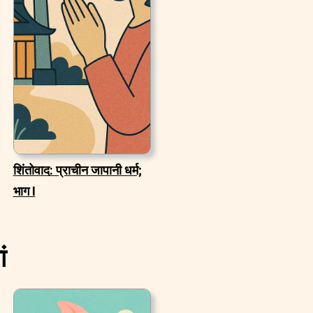
शिंतोवाद: प्राचीन जापानी धर्म;
भाग I
ं