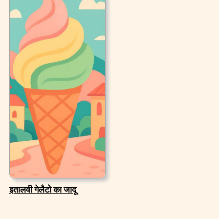
इतालवी गेलैटो का जादू