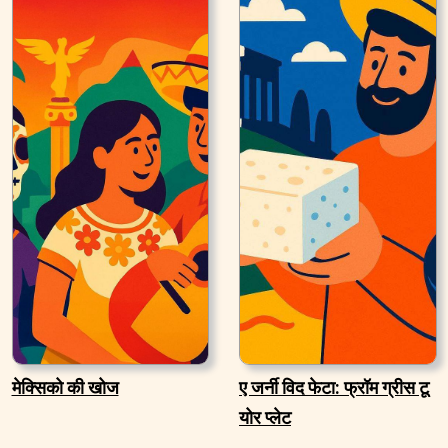
मेक्सिको की खोज
ए जर्नी विद फेटा: फ्रॉम ग्रीस टू
योर प्लेट