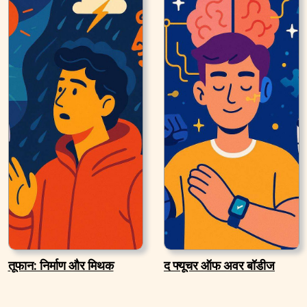
तूफान: निर्माण और मिथक
द फ्यूचर ऑफ अवर बॉडीज