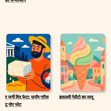
का जन्मस्थान
ए जर्नी विद फेटा: फ्रॉम ग्रीस
इतालवी गेलैटो का जादू
टू योर प्लेट